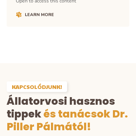
Open to access this content
LEARN MORE
KAPCSOLÓDJUNK!
Állatorvosi hasznos
tippek
és tanácsok Dr.
Piller Pálmától!