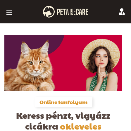
Online tanfolyam
Keress pénzt, vigyázz
cicákra
okleveles