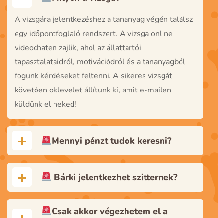
A vizsgára jelentkezéshez a tananyag végén találsz
egy időpontfoglaló rendszert. A vizsga online
videochaten zajlik, ahol az állattartói
tapasztalataidról, motivációdról és a tananyagból
fogunk kérdéseket feltenni. A sikeres vizsgát
követően oklevelet állítunk ki, amit e-mailen
küldünk el neked!
Mennyi pénzt tudok keresni?
Bárki jelentkezhet szitternek?
Csak akkor végezhetem el a