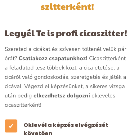
szitterként!
Legyél Te is profi cicaszitter!
Szereted a
cicákat
és szívesen töltenél velük pár
órát?
Csatlakozz csapatunkhoz!
Cicaszitterként
a feladatod lesz többek közt: a cica etetése, a
cicáról való gondoskodás, szeretgetés és játék a
cicával. Végezd el képzésünket, a sikeres vizsga
után pedig
elkezdhetsz dolgozni
okleveles
cicaszitterként!
Oklevél a képzés elvégzését
követően