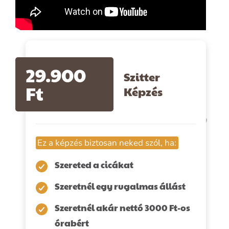
29.900
Szitter
Ft
Képzés
Ez a képzés biztosan neked szól, ha:
Szereted a cicákat
Szeretnél egy rugalmas állást
Szeretnél akár nettó 3000 Ft-os
órabért