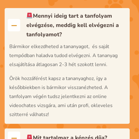
Mennyi ideig tart a tanfolyam
elvégzése, meddig kell elvégezni a
tanfolyamot?
Bármikor elkezdheted a tananyagot, és saját
tempódban haladva tudod elvégezni. A tananyag
elsajátítása átlagosan 2-3 hét szokott lenni.
Örök hozzáférést kapsz a tananyaghoz, így a
későbbiekben is bármikor visszanézheted. A
tanfolyam végén tudsz jelentkezni az online
videochates vizsgára, ami után profi, okleveles
szitterré válhatsz!
Mit tartalmaz a képzés díja?