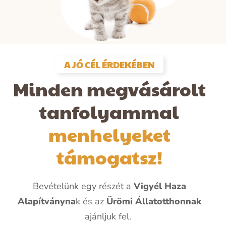
A JÓ CÉL ÉRDEKÉBEN
Minden megvásárolt
tanfolyammal
menhelyeket
támogatsz!
Bevételünk egy részét a
Vigyél Haza
Alapítványna
k és az
Ürömi Állatotthonnak
ajánljuk fel.