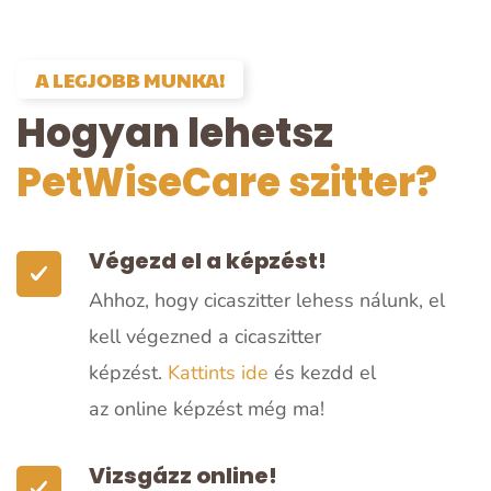
A LEGJOBB MUNKA!
Hogyan lehetsz
PetWiseCare szitter?
Végezd el a képzést!
Ahhoz, hogy cicaszitter lehess nálunk, el
kell végezned a cicaszitter
képzést.
Kattints ide
és kezdd el
az
online képzést
még ma!
Vizsgázz online!