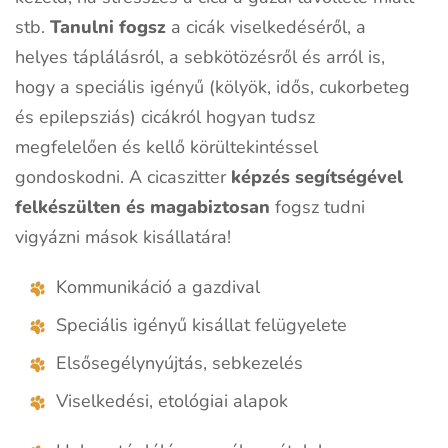
stb.
Tanulni fogsz
a cicák viselkedéséről, a
helyes táplálásról, a sebkötözésről és arról is,
hogy a speciális igényű (kölyök, idős, cukorbeteg
és epilepsziás) cicákról hogyan tudsz
megfelelően és kellő körültekintéssel
gondoskodni. A cicaszitter
képzés segítségével
felkészülten és magabiztosan
fogsz tudni
vigyázni mások kisállatára!
Kommunikáció a gazdival
Speciális igényű kisállat felügyelete
Elsősegélynyújtás, sebkezelés
Viselkedési, etológiai alapok