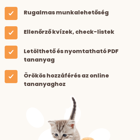
Rugalmas munkalehetőség
Ellenőrző kvízek, check-listek
Letölthető és nyomtatható PDF
tananyag
Örökös hozzáférés az online
tananyaghoz