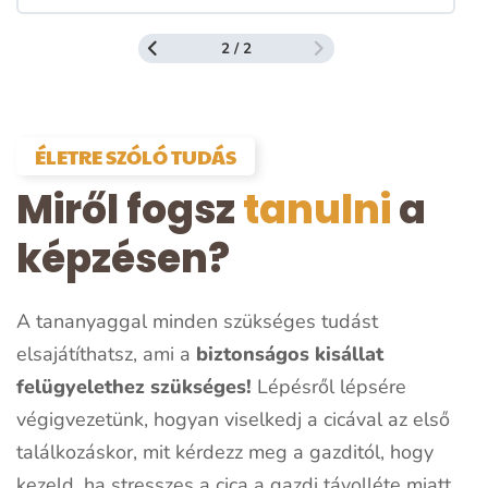
2 / 2
ÉLETRE SZÓLÓ TUDÁS
Miről fogsz
tanulni
a
képzésen?
A tananyaggal minden szükséges tudást
elsajátíthatsz, ami a
biztonságos kisállat
felügyelethez szükséges!
Lépésről lépsére
végigvezetünk, hogyan viselkedj a cicával az első
találkozáskor, mit kérdezz meg a gazditól, hogy
kezeld, ha stresszes a cica a gazdi távolléte miatt