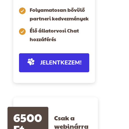
Folyamatosan bővülő
partneri kedvezmények
Élő állatorvosi Chat
hozzáférés
JELENTKEZEM!
6500
Csak a
Ft
webinárra