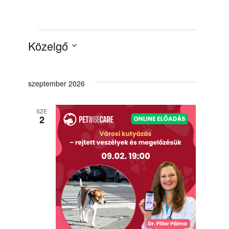
Közelgő
Dátum
kiválasztása.
szeptember 2026
SZE
2