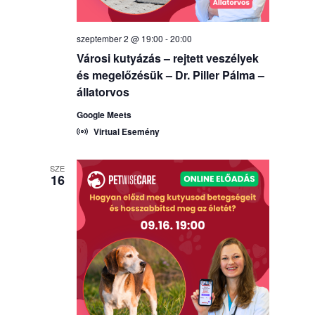
szeptember 2 @ 19:00
-
20:00
Városi kutyázás – rejtett veszélyek
és megelőzésük – Dr. Piller Pálma –
állatorvos
Google Meets
Virtual Esemény
SZE
16