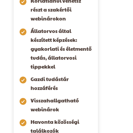
Korlátlanul vehetsz
részt a szakértői
webinárokon
Állatorvos által
készített képzések:
gyakorlati és életmentő
tudás, állatorvosi
tippekkel
Gazdi tudástár
hozzáférés
Visszahallgatható
webinárok
Havonta közösségi
találkozók