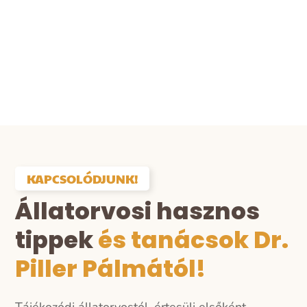
KAPCSOLÓDJUNK!
Állatorvosi hasznos
tippek
és tanácsok Dr.
Piller Pálmától!
Tájékozódj állatorvostól, értesülj elsőként