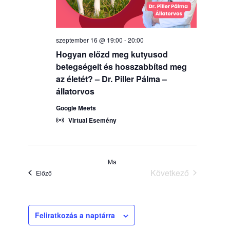
szeptember 16 @ 19:00
-
20:00
Hogyan előzd meg kutyusod
betegségeit és hosszabbítsd meg
az életét? – Dr. Piller Pálma –
állatorvos
Google Meets
Virtual Esemény
Ma
Következő
Események
Előző
Események
Feliratkozás a naptárra